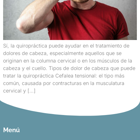
Sí, la quiropráctica puede ayudar en el tratamiento de
dolores de cabeza, especialmente aquellos que se
originan en la columna cervical o en los músculos de la
cabeza y el cuello. Tipos de dolor de cabeza que puede
tratar la quiropráctica Cefalea tensional: el tipo más
común, causada por contracturas en la musculatura
cervical y […]
Menú